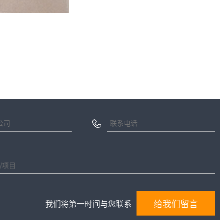
我们将第一时间与您联系