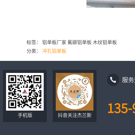
标签： 铝单板厂家 氟碳铝单板 木纹铝单板
分类：
冲孔铝单板
服务
135-
手机版
抖音关注杰兰斯