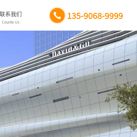
135-9068-9999
联系我们
Counte Us
墙铝单板
木纹铝单板
型铝单板
双曲铝单板
竹编装饰
装饰效果案例
铝单板资讯
团队风采